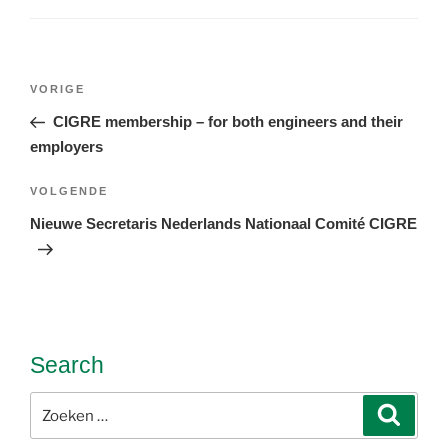
Bericht
Vorig
VORIGE
navigatie
bericht
CIGRE membership – for both engineers and their
employers
Volgend
VOLGENDE
bericht
Nieuwe Secretaris Nederlands Nationaal Comité CIGRE
Search
Zoeken
Zoeke
naar: