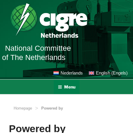
Ga
naar
de
inhoud
National Committee
of The Netherlands
Nederlands
English
(
Engels
)
Menu
>
Homepage
Powered by
Powered by