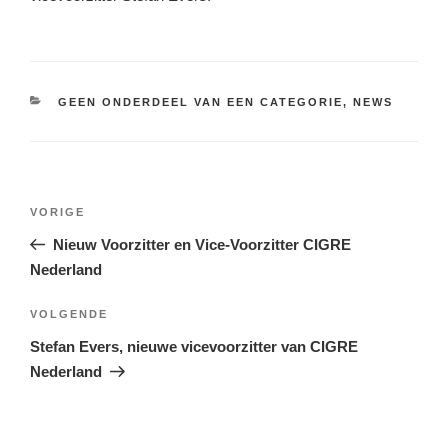
CATEGORIEËN
GEEN ONDERDEEL VAN EEN CATEGORIE
,
NEWS
Bericht
Vorig
VORIGE
navigatie
bericht
Nieuw Voorzitter en Vice-Voorzitter CIGRE
Nederland
Volgend
VOLGENDE
bericht
Stefan Evers, nieuwe vicevoorzitter van CIGRE
Nederland