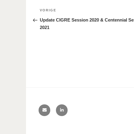
Bericht
Vorig
VORIGE
navigatie
bericht
Update CIGRE Session 2020 & Centennial Se
2021