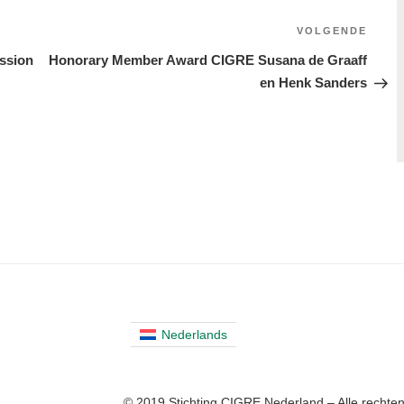
VOLGENDE
Volge
beric
ssion
Honorary Member Award CIGRE Susana de Graaff
en Henk Sanders
Nederlands
© 2019 Stichting CIGRE Nederland – Alle recht