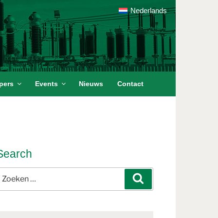
Nederlands
pers
Events
Nieuws
Contact
Search
oeken
Zoeken
aar: