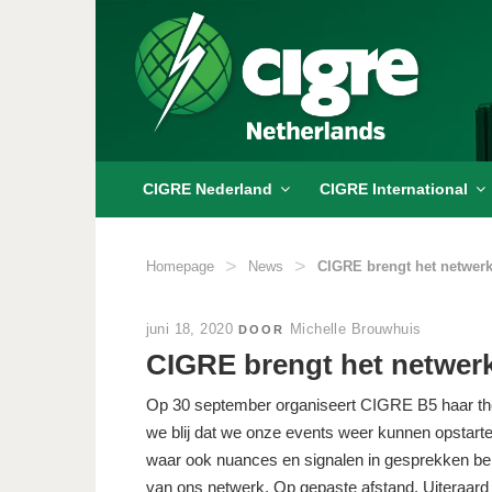
Ga
naar
de
inhoud
CIGRE Nederland
CIGRE International
>
>
Homepage
News
CIGRE brengt het netwerk
GEPLAATST
juni 18, 2020
Michelle Brouwhuis
DOOR
OP
CIGRE brengt het netwerk
Op 30 september organiseert CIGRE B5 haar thema
we blij dat we onze events weer kunnen opstarte
waar ook nuances en signalen in gesprekken bela
van ons netwerk. Op gepaste afstand. Uiteraar