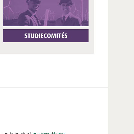
nd
ht
en voorbehouden |
privacyverklaring