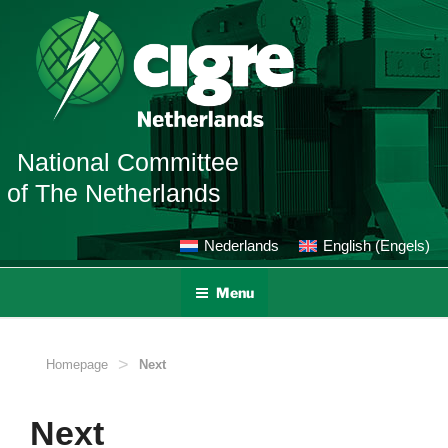
Ga
naar
de
inhoud
National Committee
of The Netherlands
Nederlands
English
(
Engels
)
Menu
>
Homepage
Next
Next