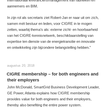
internationaal leveranciersmanagement van fabrieken en
aannemers en BIM.
In zijn rol als secretaris ziet Robert-Jan er naar uit om zich,
samen mét bestuur en leden, voor CIGRE in te mogen
zetten, waarbij thema’s als: externe zicht- en hoorbaarheid
van het CIGRE-kennisnetwerk, beschikbaarstelling van
expertise ten dienste van de energietransitie en innovatie
en ontwikkeling zijn bijzondere belangstelling hebben.”
GEPLAATST
augustus 20, 2018
OP
CIGRE membership – for both engineers and
their employers
John McDonald, SmartGrid Business Development Leader,
GE Power, Atlanta explains how CIGRE membership
provides value for both engineers and their employers,
thereby also benefiting the entire power system.