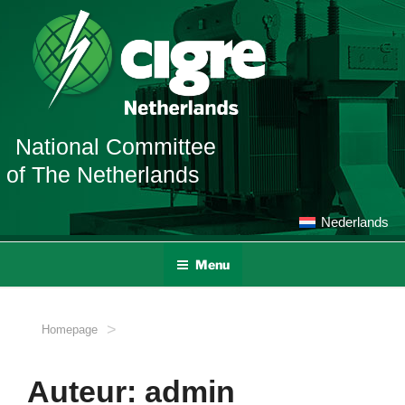
Ga
naar
de
inhoud
National Committee
of The Netherlands
Nederlands
Menu
>
Homepage
Auteur:
admin