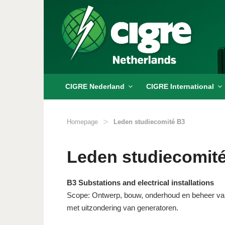
Skip
to
content
CIGRE Nederland
CIGRE International
>
Homepage
Leden studiecomité B3
Leden studiecomit
B3 Substations and electrical installations
Scope: Ontwerp, bouw, onderhoud en beheer van h
met uitzondering van generatoren.