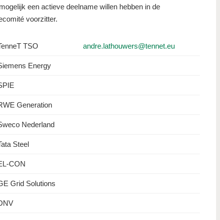
 mogelijk een actieve deelname willen hebben in de
comité voorzitter.
TenneT TSO
andre.lathouwers@tennet.eu
Siemens Energy
SPIE
RWE Generation
Sweco Nederland
Tata Steel
EL-CON
GE Grid Solutions
DNV