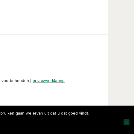
en voorbehouden |
privacyverklaring
ebruiken gaan we ervan uit dat u dat goed vindt.