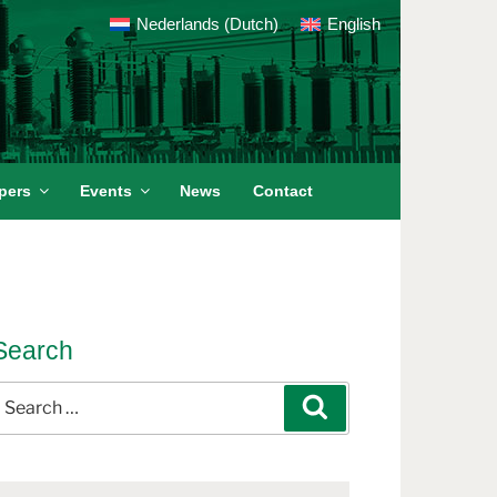
Nederlands
(
Dutch
)
English
pers
Events
News
Contact
Search
earch
Search
or: