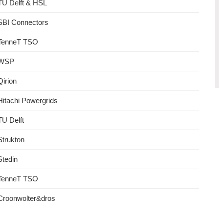
TU Delft & HSL
SBI Connectors
TenneT TSO
WSP
Qirion
Hitachi Powergrids
TU Delft
Strukton
Stedin
TenneT TSO
Croonwolter&dros